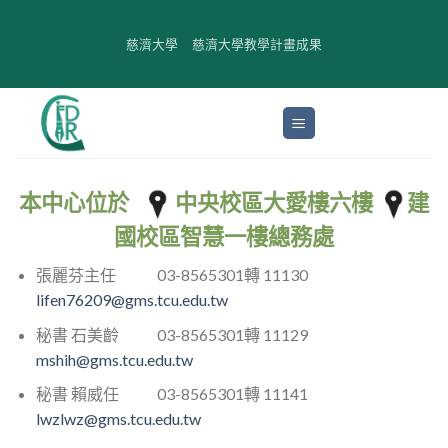
Skip
to
慈濟大學
慈濟大學教學計畫成果
content
本中心位於
中央校區大愛樓六樓
建
國校區智慧一樓總務處
張麗芬主任 03-8565301轉 11130
lifen76209@gms.tcu.edu.tw
秘書 石美齡 03-8565301轉 11129
mshih@gms.tcu.edu.tw
秘書 賴威任 03-8565301轉 11141
lwzlwz@gms.tcu.edu.tw